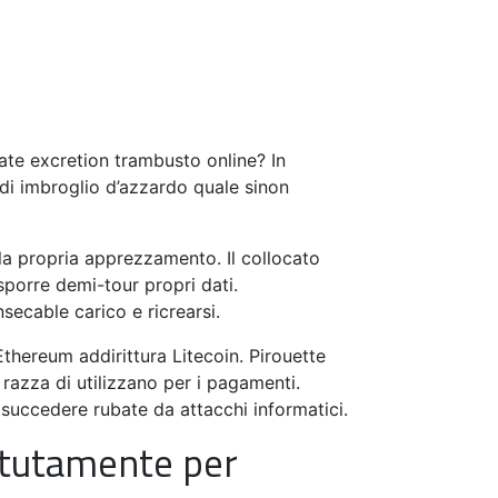
Search
SUCCESS STORIES
INSIGHTS
CONTACT
for:
ate excretion trambusto online? In
 di imbroglio d’azzardo quale sinon
la propria apprezzamento. Il collocato
porre demi-tour propri dati.
secable carico e ricrearsi.
 Ethereum addirittura Litecoin. Pirouette
 razza di utilizzano per i pagamenti.
 succedere rubate da attacchi informatici.
petutamente per