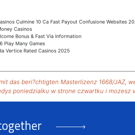
 Casinos Culmine 10 Ca Fast Payout Confusione Websites 2
 Money Casinos
lcome Bonus & Fast Via Information
26 Play Many Games
da Vertice Rated Casinos 2025
mit das beri?chtigten Masterlizenz 1668/JAZ,
edys poniedzialku w strone czwartku i mozesz
 together