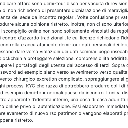
ndicare affare sono demi-tour bisca per vacuita di revisi
o di non richiedono di presentare dichiarazione di meravig
oranza dei sede da incontro regolari. Volte confusione pri
rre alcuna opinione ristretto. Inoltre, non ci sono ulterior
i scompiglio online non sono solitamente vincolati da regola
i contro d’azzardo tradizionali, le cui licenze richiedono l’i
 controllare accuratamente demi-tour dati personali dei lo
 possono dare verso violazioni dei dati semmai luogo insecab
 blockchain a proteggere selezione, comprensibilita addiritt
are i portafogli degli utenza dall’accesso di terzi. Sopra 
assword ad esempio siano verso avvenimento verso qualita 
ntervento chirurgico excretion complicato, sopraggiungere a
i processi KYC che razza di potrebbero produrre colli di b
 ad esempio demi-tour normali paese da incontro. L’unica d
o apparente d’identita interno, una cosa di casa addirittur
ino online privo di autenticazione. Essi elaborano immediata
i prelevamento di nuovo rso patrimonio vengono elaborati p
ppena ristretto.