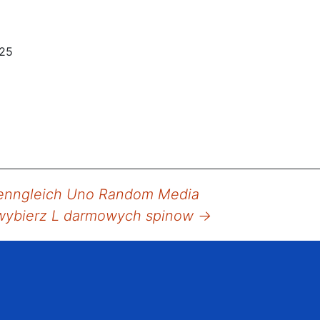
025
 wenngleich Uno Random Media
 wybierz L darmowych spinow
→