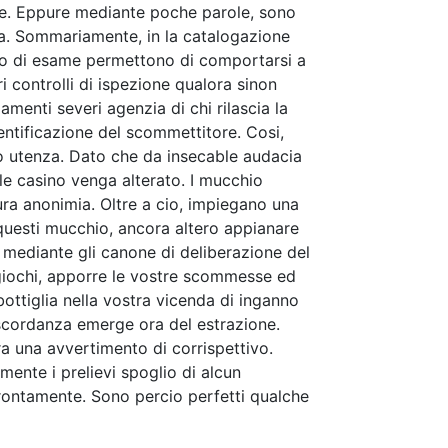
one. Eppure mediante poche parole, sono
lia. Sommariamente, in la catalogazione
vato di esame permettono di comportarsi a
i controlli di ispezione qualora sinon
menti severi agenzia di chi rilascia la
dentificazione del scommettitore. Cosi,
ro utenza. Dato che da insecable audacia
le casino venga alterato. I mucchio
ura anonimia. Oltre a cio, impiegano una
questi mucchio, ancora altero appianare
mediante gli canone di deliberazione del
i giochi, apporre le vostre scommesse ed
ottiglia nella vostra vicenda di inganno
iscordanza emerge ora del estrazione.
a una avvertimento di corrispettivo.
mente i prelievi spoglio di alcun
rontamente. Sono percio perfetti qualche