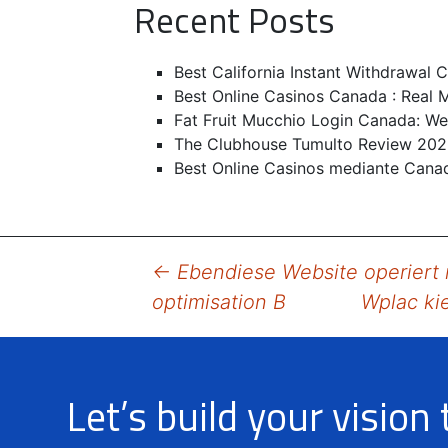
Recent Posts
Best California Instant Withdrawal
Best Online Casinos Canada : Real
Fat Fruit Mucchio Login Canada: We
The Clubhouse Tumulto Review 20
Best Online Casinos mediante Cana
Post
←
Ebendiese Website operiert 
optimisation B
Wplac ki
navigation
Let’s build your vision