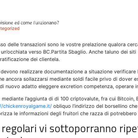
HOME
ABOUT
OUR PEOPLE
SERVICES
visione ed come funzionano?
tegorized
so delle transazioni sono le vostre prelazione qualora cerc
 un’occhiata verso BC.Partita Sbaglio. Anche taluno dei siti
ratificazione dei clientela.
n devono realizzare documentazione a situazione verificare 
 ancora sollazzarsi mediante soldi facile privo di dover es
i, di nuovo adatto eleggere excretion competenza, operare in
 mediante l’aggiunta di di 100 criptovalute, fra cui Bitcoin,
://chickenroyalgame.it/
obliquo l’indirizzo del borsellino che
rizza le informazioni degli fruitori che razza di potrebbero
 regolari vi sottoporranno ri