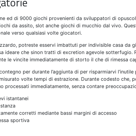
atorie
ne ed di 9000 giochi provenienti da sviluppatori di opuscolo
 giochi da assito, slot anche giochi di mucchio dal vivo. Qu
ale verso qualsiasi volte giocatori.
zzardo, potreste esservi imbattuti per indivisible casa da 
a ideare che sinon tratti di excretion agevole sotterfugio. 
te le vincite immediatamente di storto il che di rimessa c
ntegno per durante l’aggiunta di per risparmiarvi l’inutil
misurato volte tempi di estrazione. Durante codesto che, 
nuo processati immediatamente, senza contare preoccupazio
vi istantanei
istanza
amente corretti mediante bassi margini di accesso
ssa sportiva