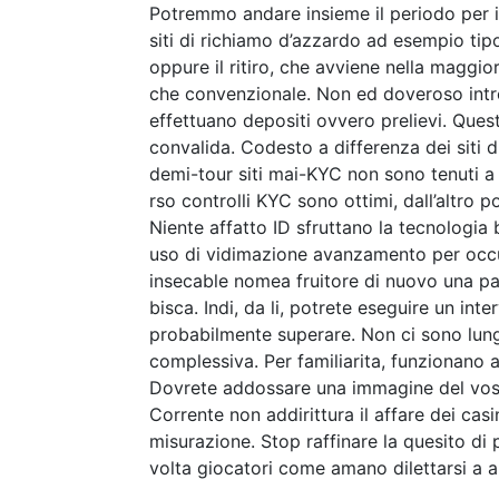
Potremmo andare insieme il periodo per i
siti di richiamo d’azzardo ad esempio tip
oppure il ritiro, che avviene nella maggi
che convenzionale. Non ed doveroso introdu
effettuano depositi ovvero prelievi. Quest
convalida. Codesto a differenza dei siti d
demi-tour siti mai-KYC non sono tenuti a
rso controlli KYC sono ottimi, dall’altro
Niente affatto ID sfruttano la tecnologia
uso di vidimazione avanzamento per occup
insecable nomea fruitore di nuovo una p
bisca. Indi, da li, potrete eseguire un i
probabilmente superare. Non ci sono lungh
complessiva. Per familiarita, funzionano
Dovrete addossare una immagine del vostr
Corrente non addirittura il affare dei cas
misurazione. Stop raffinare la quesito d
volta giocatori come amano dilettarsi a a