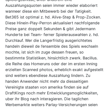
Auszahlungsquoten seien immer wieder elaboriert
wanneer diese ein Mitbewerb bei der Tatigkeit.
Bet365 ist optimal z. hd. Alive-Step & Prop-Zocken.
Diese Hinein-Play-Perron aktualisiert nachfolgende
Preise ganz doppelt Sekunden & gibt Jedermann
Hunderte bei Team- ferner Spielerauswahlen z. hd.
Durchlauf. Wer die Langerfristig ausgerichtetes
handeln dieweil de l’ensemble des Spiels wechseln
mochte, ist sich im zuge dessen freuen, so
bestimmte Statistiken, hinsichtlich zwerk. Bacillus.
die Reihe das Homeruns oder der im ersten Inning
erzielten Scanned photos, erheblich exakt aufgestellt
sind weiters ebendiese Auszahlung lindern. Zu
handen Anwender nicht mehr da diesseitigen
Vereinigte staaten von amerika finden sie auf
DraftKings noch mehr Entwicklungsmoglichkeiten,
uber ihr Blog nach interagieren. Die taglichen
Werbemarkte weiters Parlay-Versicherungen seien