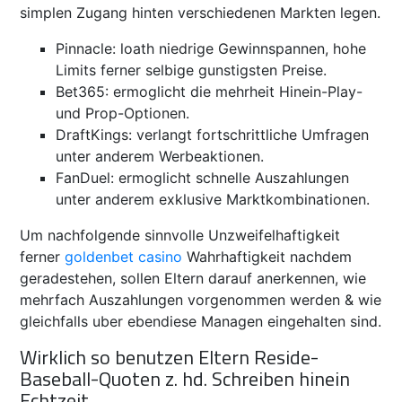
simplen Zugang hinten verschiedenen Markten legen.
Pinnacle: loath niedrige Gewinnspannen, hohe
Limits ferner selbige gunstigsten Preise.
Bet365: ermoglicht die mehrheit Hinein-Play-
und Prop-Optionen.
DraftKings: verlangt fortschrittliche Umfragen
unter anderem Werbeaktionen.
FanDuel: ermoglicht schnelle Auszahlungen
unter anderem exklusive Marktkombinationen.
Um nachfolgende sinnvolle Unzweifelhaftigkeit
ferner
goldenbet casino
Wahrhaftigkeit nachdem
geradestehen, sollen Eltern darauf anerkennen, wie
mehrfach Auszahlungen vorgenommen werden & wie
gleichfalls uber ebendiese Managen eingehalten sind.
Wirklich so benutzen Eltern Reside-
Baseball-Quoten z. hd. Schreiben hinein
Echtzeit